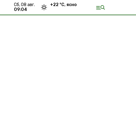
сб, 08 авг.
+
22
°С,
ясно
09:04