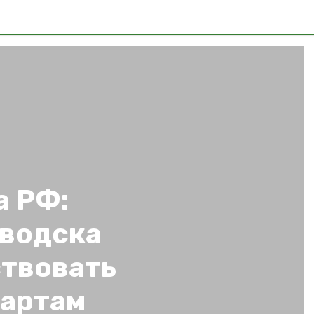
а РФ:
водска
ствовать
артам