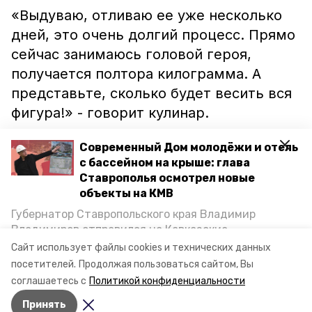
«Выдуваю, отливаю ее уже несколько
дней, это очень долгий процесс. Прямо
сейчас занимаюсь головой героя,
получается полтора килограмма. А
представьте, сколько будет весить вся
фигура!» - говорит кулинар.
Вторым участником от Кисловодска
Современный Дом молодёжи и отель
с бассейном на крыше: глава
станет Наталья Щепилова. Она
Ставрополья осмотрел новые
выступит в номинации
объекты на КМВ
«Художественная резка овощей».
Губернатор Ставропольского края Владимир
Владимиров отправился на Кавказские
Ранее сообщалось, что кисловодчане с
Минеральные Воды, чтобы проинспектировать
Сайт использует файлы cookies и технических данных
строительство объектов в Кисловодске и
размахом
отметят
День города.
посетителей.
Продолжая пользоваться сайтом, Вы
Минводах, а также выслушать предложения о
соглашаетесь с
Политикой конфиденциальности
постройке новых точек притяжения для местных
Принять
жителей. Подробнее — в материале «Победы26».
Авторы:
Сергей Гаврилюк