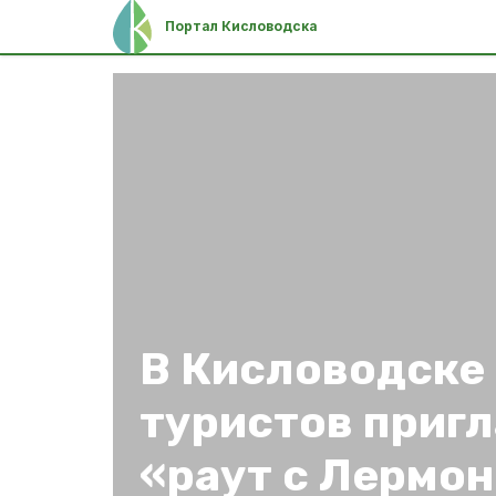
Портал Кисловодска
В Кисловодске
туристов приг
«раут с Лермо