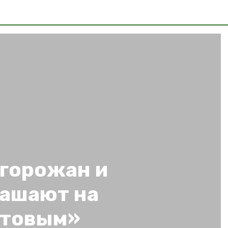
 горожан и
лашают на
нтовым»