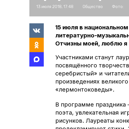
13 июля 2018, 17:48
Общество
Фото:
15 июля в национальном
литературно-музыкальн
Отчизны моей, люблю я 
Участниками станут лау
посвящённого творчест
серебристый» и читател
произведениях великого
«лермонтоковеды».
В программе праздника 
поэта, увлекательная иг
рисунков. Лауреаты кон
продекламируют стихи. 