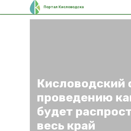
Портал Кисловодска
Кисловодский 
проведению ка
будет распрос
весь край