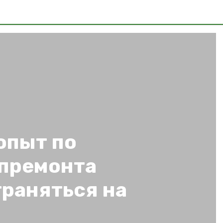
опыт по
премонта
траняться на