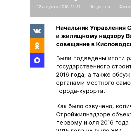
12 августа 2016, 14:31
Общество
Фото:
Начальник Управления 
и жилищному надзору В
совещание в Кисловодс
Были подведены итоги р
государственного строи
2016 года, а также обсу
органами местного само
города-курорта.
Как было озвучено, кол
Стройжилнадзоре объект
первому июля 2016 года 
2015 года их было 887.