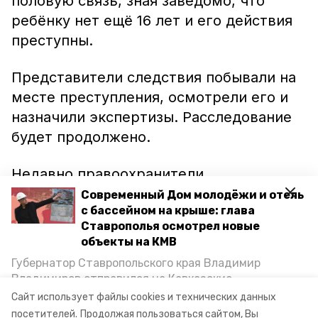
половую связь, зная заведомо, что
ребёнку нет ещё 16 лет и его действия
преступны.
Представители следствия побывали на
месте преступления, осмотрели его и
назначили экспертизы. Расследование
будет продолжено.
Недавно правоохранители
опубликовали информацию о другом
Современный Дом молодёжи и отель
с бассейном на крыше: глава
случае преступления против 15-летней
Ставрополья осмотрел новые
девочки, произошедшем в
объекты на КМВ
Левокумском районе. 21-летний
Губернатор Ставропольского края Владимир
подозреваемый напоил школьницу
,
Владимиров отправился на Кавказские
дождался, пока она уснёт, и
Минеральные Воды, чтобы проинспектировать
Сайт использует файлы cookies и технических данных
строительство объектов в Кисловодске и
изнасиловал её.
посетителей.
Продолжая пользоваться сайтом, Вы