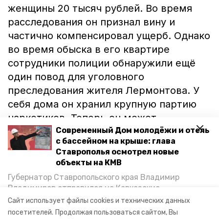
женщины 20 тысяч рублей. Во время
расследования он признал вину и
частично компенсировал ущерб. Однако
во время обыска в его квартире
сотрудники полиции обнаружили ещё
один повод для уголовного
преследования жителя Лермонтова. У
себя дома он хранил крупную партию
наркотиков. Теперь он может
отправиться в тюрьму на 10 лет.
Современный Дом молодёжи и отель
с бассейном на крыше: глава
Ставрополья осмотрел новые
Напомним, недавно ставропольские
объекты на КМВ
полицейские остановили на дороге
Губернатор Ставропольского края Владимир
машину
и обнаружили у одного из
Владимиров отправился на Кавказские
пассажиров наркотики – крупную
Минеральные Воды, чтобы проинспектировать
Сайт использует файлы cookies и технических данных
строительство объектов в Кисловодске и
партию героина.
посетителей.
Продолжая пользоваться сайтом, Вы