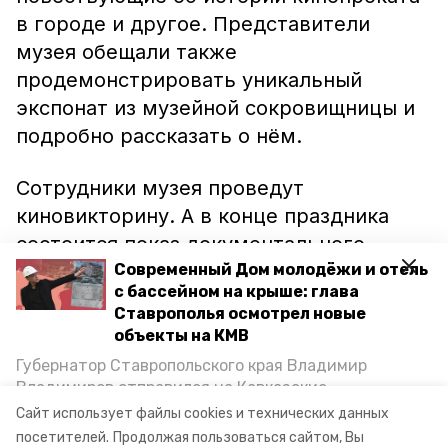
в городе и другое. Представители
музея обещали также
продемонстрировать уникальный
экспонат из музейной сокровищницы и
подробно рассказать о нём.
Сотрудники музея проведут
киновикторину. А в конце праздника
состоится показ документального
фильма «Потерянный мир», на кадрах
Современный Дом молодёжи и отель
с бассейном на крыше: глава
которого запечатлён Кисловодск в
Ставрополья осмотрел новые
начале прошлого века.
объекты на КМВ
Губернатор Ставропольского края Владимир
Как сообщал портал «Победа26», 21 мая
Владимиров отправился на Кавказские
акцию «Ночь в музее» проведут
и в
Минеральные Воды, чтобы проинспектировать
Сайт использует файлы cookies и технических данных
строительство объектов в Кисловодске и
других городах Ставропольского края.
посетителей.
Продолжая пользоваться сайтом, Вы