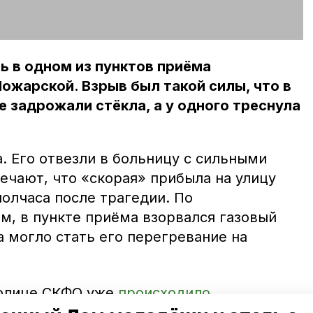
 в одном из пунктов приёма
ожарской. Взрыв был такой силы, что в
е задрожали стёкла, а у одного треснула
. Его отвезли в больницу с сильными
ечают, что «скорая» прибыла на улицу
олчаса после трагедии. По
, в пункте приёма взорвался газовый
 могло стать его перегревание на
столице СКФО уже
происходило
а решил закурить возле баллона с газом,