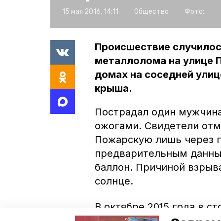
15 мая 2016, 14:11
Общество
Фото:
Происшествие случилось
металлолома на улице П
домах на соседней улиц
крыша.
Пострадал один мужчина
ожогами. Свидетели отм
Пожарскую лишь через п
предварительным данным
баллон. Причиной взрыва
солнце.
В октябре 2015 года в 
аналогичное ЧП
: мужчин