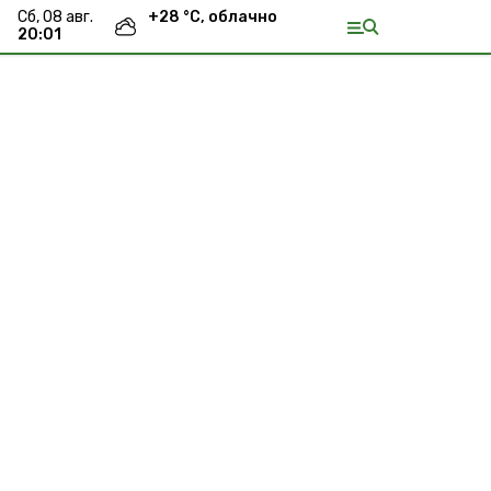
сб, 08 авг.
+
28
°С,
облачно
20:01