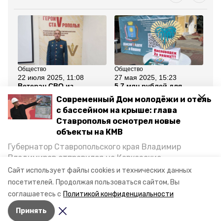
Общество
Общество
Об
22 июля 2025, 11:08
27 мая 2025, 15:23
3 
Ветеран СВО из
5,7 млн рублей для
Ве
Ставрополья помогает
поддержки участников
Ст
Современный Дом молодёжи и отель
сослуживцам открыть
СВО собрали за май в
бо
своё дело
Кисловодске
За
с бассейном на крыше: глава
Ставрополья осмотрел новые
Все новости
объекты на КМВ
Губернатор Ставропольского края Владимир
Владимиров отправился на Кавказские
семьи бойцов сво
благотворительность
Минеральные Воды, чтобы проинспектировать
Сайт использует файлы cookies и технических данных
строительство объектов в Кисловодске и
посетителей.
Продолжая пользоваться сайтом, Вы
концерт
Минводах, а также выслушать предложения о
соглашаетесь с
Политикой конфиденциальности
постройке новых точек притяжения для местных
Принять
жителей. Подробнее — в материале «Победы26».
Авторы:
Анастасия Михайловская