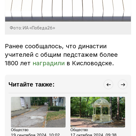
Фото: ИА «Победа26»
Ранее сообщалось, что династии
учителей с общим педстажем более
1800 лет
наградили
в Кисловодске.
Читайте также:
Общество
Общество
Об
19 сентября 2024, 10:02
17 октября 2024, 09:38
15