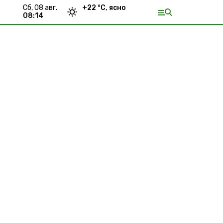
сб, 08 авг.
+
22
°С,
ясно
08:14