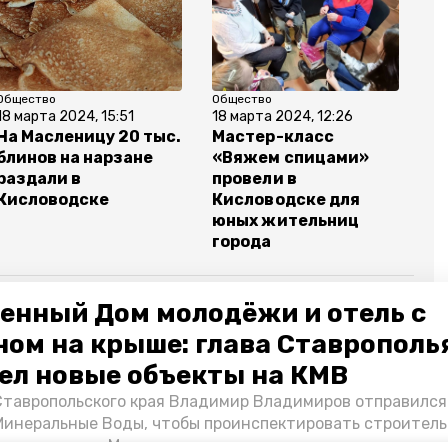
Общество
Общество
18 марта 2024, 15:51
18 марта 2024, 12:26
На Масленицу 20 тыс.
Мастер-класс
блинов на нарзане
«Вяжем спицами»
раздали в
провели в
Кисловодске
Кисловодске для
юных жительниц
города
енный Дом молодёжи и отель с
ном на крыше: глава Ставрополь
ная весна
конкурс
ел новые объекты на КМВ
Ставропольского края Владимир Владимиров отправился
Минеральные Воды, чтобы проинспектировать строител
Кисловодске и Минводах, а также выслушать предложени