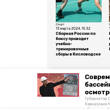
Спорт
13 марта 2024, 15:32
Сборная России по
боксу проводит
учебно-
тренировочные
сборы в Кисловодске
Все новости
Соврем
бассей
ставропольский край
школь
осмотр
Губернатор 
фестиваль школьная весна
Кавказские 
объектов в 