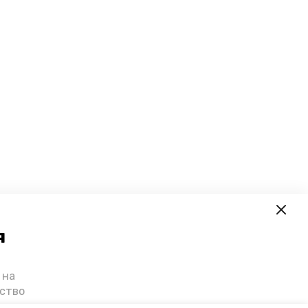
я
 на
ьство
я о