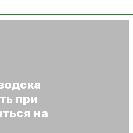
водска
ть при
иться на