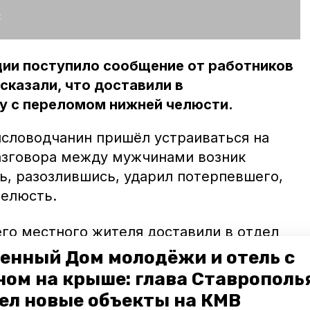
:
ции поступило сообщение от работников
сказали, что доставили в
 с переломом нижней челюсти.
исловодчанин пришёл устраиваться на
разговора между мужчинами возник
ь, разозлившись, ударил потерпевшего,
челюсть.
его местного жителя доставили в отдел
ся в содеянном. В отношении
енный Дом молодёжи и отель с
ля возбудили уголовное дело за
ном на крыше: глава Ставрополь
 средней тяжести вреда здоровью. Он
ел новые объекты на КМВ
ие три года за решёткой.