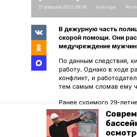
21 февраля 2021, 08:08
Культура
Фото
В дежурную часть поли
скорой помощи. Они рас
медучреждение мужчину
По данным следствия, к
работу. Однако в ходе 
конфликт, и работодател
тем самым сломав ему 
Ранее судимого 29-летн
полиции, где он признал
Соврем
агрессивного работодате
бассей
умышленное причинение
осмотр
может провести ближайш