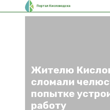
Портал Кисловодска
Жителю Кисло
сломали челюс
попытке устро
работу