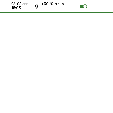
сб, 08 авг.
+
30
°С,
ясно
15:03