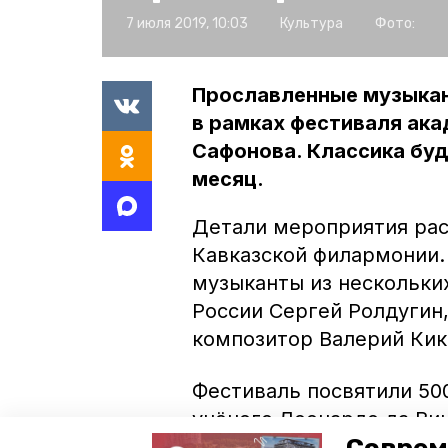
7 июля 2019, 10:03
Культура
Фото:
Прославленные музыкан
в рамках фестиваля ак
Сафонова. Классика бу
месяц.
Детали мероприятия рас
Кавказской филармонии.
музыканты из нескольких
России Сергей Ролдугин
композитор Валерий Кик
Фестиваль посвятили 50
учёного Леонардо да Ви
знаменитой кантатой «Ca