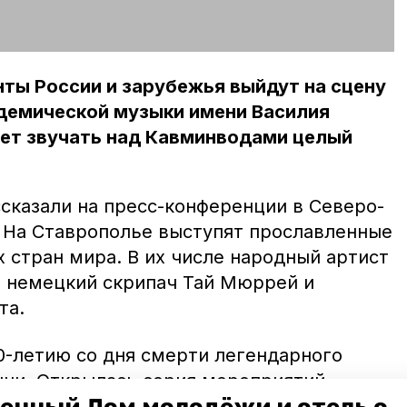
ты России и зарубежья выйдут на сцену
адемической музыки имени Василия
дет звучать над Кавминводами целый
сказали на пресс-конференции в Северо-
 На Ставрополье выступят прославленные
 стран мира. В их числе народный артист
, немецкий скрипач Тай Мюррей и
та.
0-летию со дня смерти легендарного
нчи. Открылась серия мероприятий
rmina Burana». Она прозвучала 6 июля в