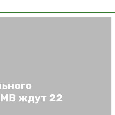
льного
КМВ ждут 22