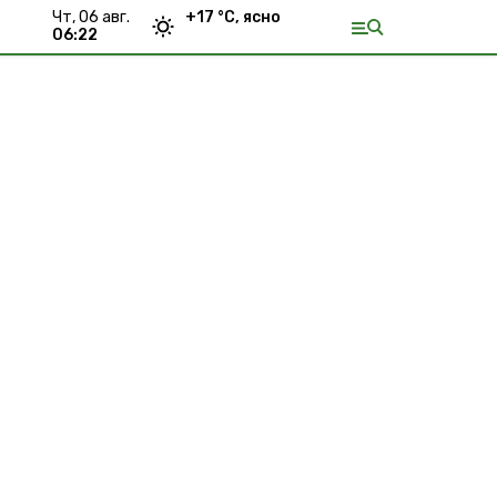
чт, 06 авг.
+
17
°С,
ясно
06:22