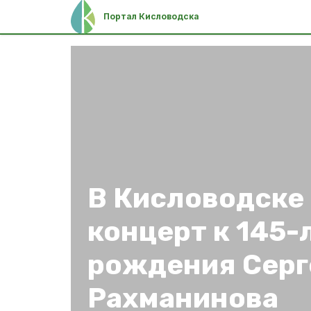
Портал Кисловодска
В Кисловодске
концерт к 145-
рождения Серг
Рахманинова