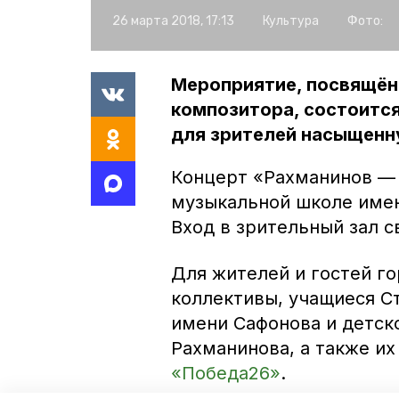
26 марта 2018, 17:13
Культура
Фото:
Мероприятие, посвящён
композитора, состоится
для зрителей насыщенн
Концерт «Рахманинов — 
музыкальной школе имен
Вход в зрительный зал с
Для жителей и гостей г
коллективы, учащиеся С
имени Сафонова и детск
Рахманинова, а также и
«Победа26»
.