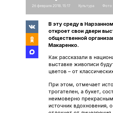
26 февраля 2018, 15:17
Культура
Фото:
В эту среду в Нарзанно
откроет свои двери выс
общественной организа
Макаренко.
Как рассказали в национ
выставке живописи буду
цветов – от классически
При этом, отмечает исто
трогателен, а букет, сос
неимоверно прекрасным.
источник вдохновения, о
отдохнет от лицезрения 