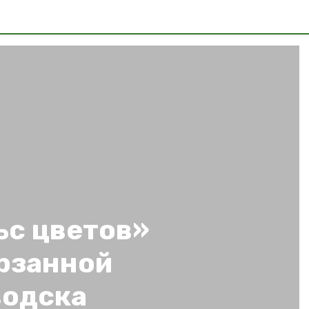
ьс цветов»
арзанной
водска