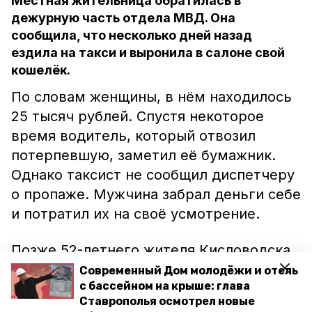
Местная жительница обратилась в
дежурную часть отдела МВД. Она
сообщила, что несколько дней назад
ездила на такси и выронила в салоне свой
кошелёк.
По словам женщины, в нём находилось
25 тысяч рублей. Спустя некоторое
время водитель, который отвозил
потерпевшую, заметил её бумажник.
Однако таксист не сообщил диспетчеру
о пропаже. Мужчина забрал деньги себе
и потратил их на своё усмотрение.
Позже 52-летнего жителя Кисловодска
доставили в отдел полиции, где он
Современный Дом молодёжи и отель
с бассейном на крыше: глава
сознался в преступлении. Также он
Ставрополья осмотрел новые
рассказал, что изначально решил не