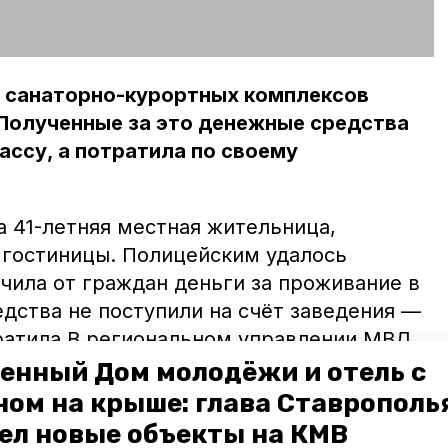
з санаторно-курортных комплексов
Полученные за это денежные средства
кассу, а потратила по своему
 41-летняя местная жительница,
гостиницы. Полицейским удалось
учила от граждан деньги за проживание в
едства не поступили на счёт заведения —
ратила.В региональном управлении МВД
 действий гражданки оценивается
енный Дом молодёжи и отель с
ысяч рублей. В отношении руководителя
ном на крыше: глава Ставрополь
ено уголовное дело по статье о
ел новые объекты на КМВ