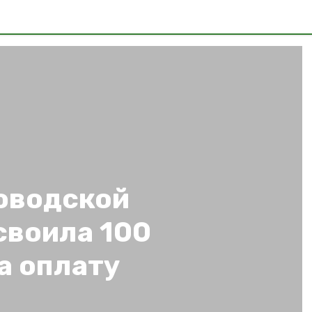
оводской
своила 100
а оплату