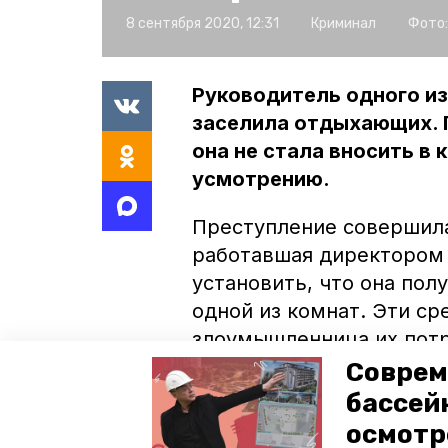
8 сентября 2020, 12:31
Криминал
Фото:
Руководитель одного и
заселила отдыхающих. 
она не стала вносить в 
усмотрению.
Преступление совершила
работавшая директором 
установить, что она пол
одной из комнат. Эти ср
злоумышленница их пот
сообщили, что ущерб от
Соврем
приблизительно в 100 т
бассей
гостиницы было возбужд
осмотр