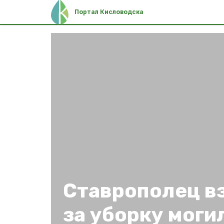
Портал Кисловодска
Ставрополец в
за уборку моги