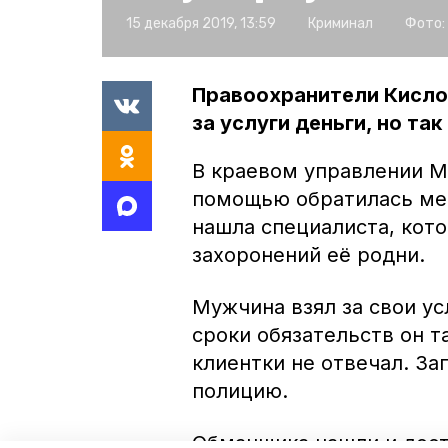
15 декабря 2019, 13:59
Криминал
Фото:
Правоохранители Кисло
за услуги деньги, но та
В краевом управлении МВ
помощью обратилась мес
нашла специалиста, кот
захоронений её родни.
Мужчина взял за свои ус
сроки обязательств он та
клиентки не отвечал. За
полицию.
Обманщика нашли и дост