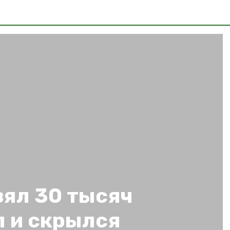
зял 30 тысяч
л и скрылся