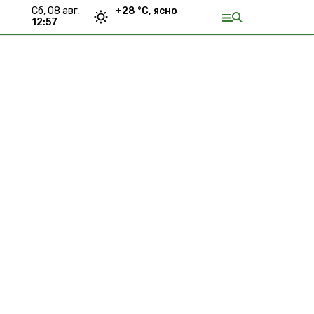
сб, 08 авг.
+
28
°С,
ясно
12:57