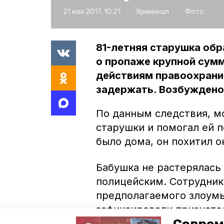
21 мая 2017, 10:21
Криминал
Фото:
81-летняя старушка обр
о пропаже крупной сум
действиям правоохрани
задержать. Возбуждено
По данным следствия, м
старушки и помогал ей п
было дома, он похитил о
Бабушка не растерялась
полицейским. Сотрудни
предполагаемого злоумы
зафиксировали признате