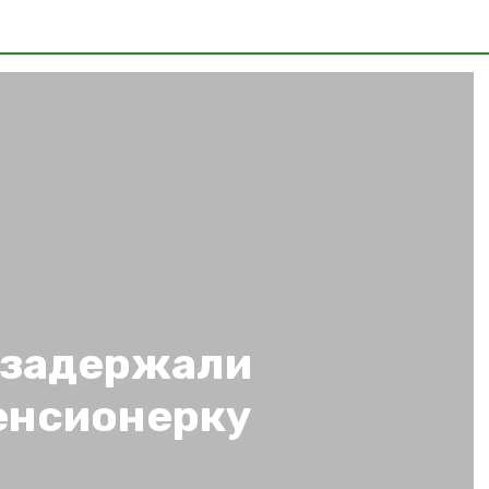
 задержали
енсионерку