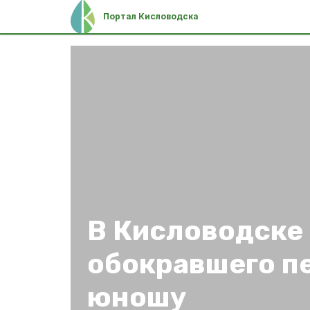
Портал Кисловодска
В Кисловодске
обокравшего п
юношу