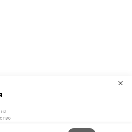
я
 на
ьство
я о
е — в