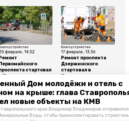
Благоустройство
Благоустройство
25 февраля , 14:32
17 февраля , 13:36
Ремонт
Ремонт проспекта
Первомайского
Дзержинского
проспекта стартовал
стартовал в
в Кисловодске
Кисловодске
енный Дом молодёжи и отель с
ном на крыше: глава Ставрополь
ел новые объекты на КМВ
Ставропольского края Владимир Владимиров отправился
Минеральные Воды, чтобы проинспектировать строител
Кисловодске и Минводах, а также выслушать предложени
овых точек притяжения для местных жителей. Подробне