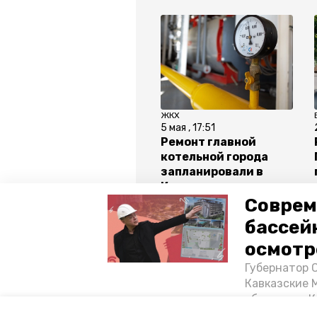
ЖКХ
5 мая , 17:51
Ремонт главной
котельной города
запланировали в
Кисловодске
Соврем
бассей
Все новости
осмотр
Губернатор 
ставрополье
ремонт дорог
Кавказские 
объектов в 
постройке н
Авторы:
Лолита Кунижева