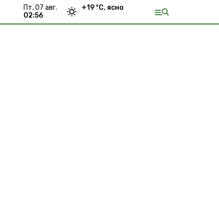
пт, 07 авг.
+
19
°С,
ясно
02:56