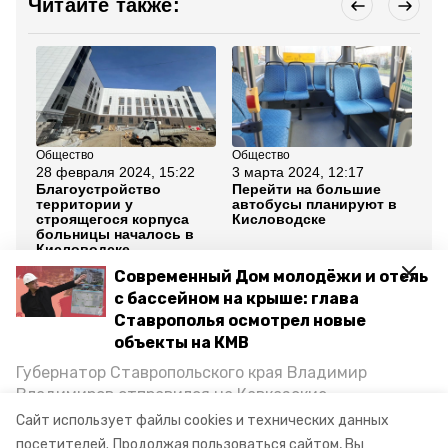
Читайте также:
Общество
Общество
Об
28 февраля 2024, 15:22
3 марта 2024, 12:17
26
Благоустройство
Перейти на большие
Ли
территории у
автобусы планируют в
жи
строящегося корпуса
Кисловодске
ме
больницы началось в
Кисловодске
Современный Дом молодёжи и отель
Все новости
с бассейном на крыше: глава
Ставрополья осмотрел новые
объекты на КМВ
губернатор владимиров
ставропольский край
Губернатор Ставропольского края Владимир
Владимиров отправился на Кавказские
ставропольский краевой дорожный фонд
Минеральные Воды, чтобы проинспектировать
Сайт использует файлы cookies и технических данных
строительство объектов в Кисловодске и
посетителей.
Продолжая пользоваться сайтом, Вы