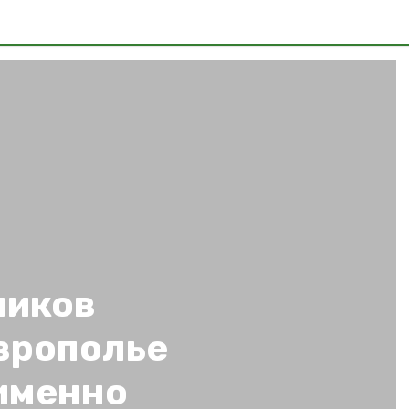
ников
врополье
оименно