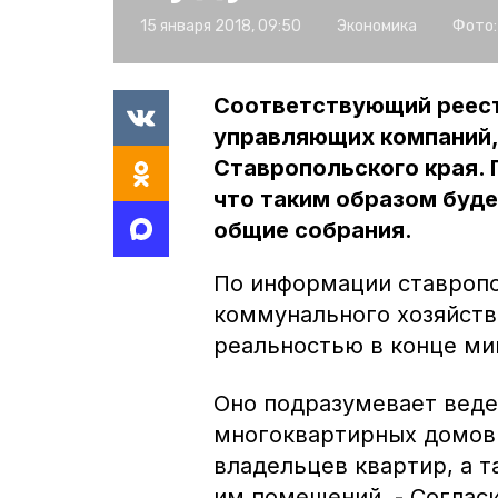
15 января 2018, 09:50
Экономика
Фото:
Соответствующий реест
управляющих компаний,
Ставропольского края.
что таким образом буде
общие собрания.
По информации ставроп
коммунального хозяйств
реальностью в конце ми
Оно подразумевает веде
многоквартирных домов 
владельцев квартир, а 
им помещений. - Соглас