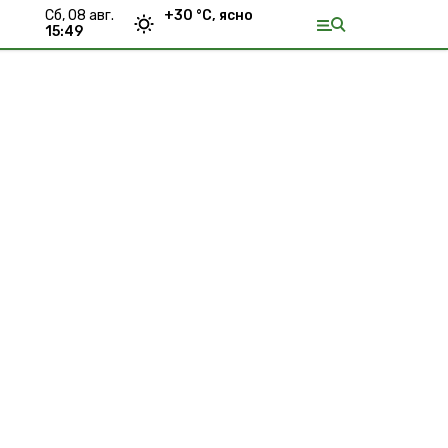
сб, 08 авг.
+
30
°С,
ясно
15:49