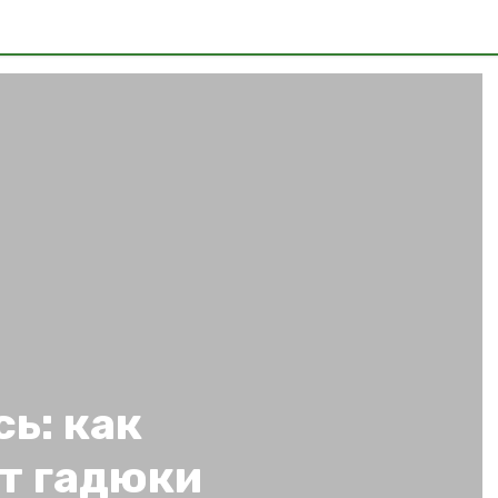
ь: как
т гадюки