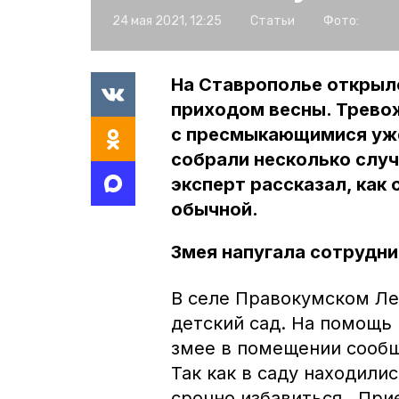
24 мая 2021, 12:25
Статьи
Фото:
На Ставрополье открылс
приходом весны. Трево
с пресмыкающимися уже
собрали несколько случ
эксперт рассказал, как
обычной.
Змея напугала сотрудни
В селе Правокумском Ле
детский сад. На помощь 
змее в помещении сооб
Так как в саду находили
срочно избавиться. При