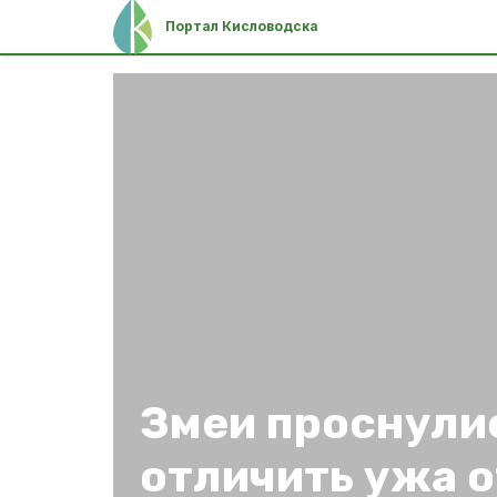
Портал Кисловодска
Змеи проснулис
отличить ужа о